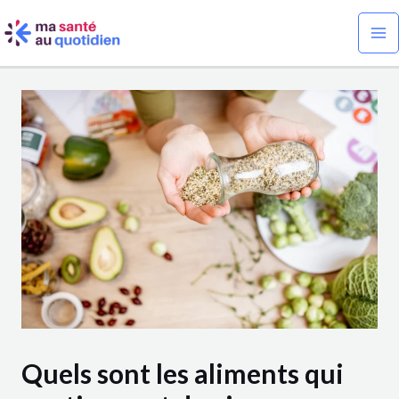
Aller
Navigation
Ma
au
des
Me
contenu
articles
Quels sont les aliments qui