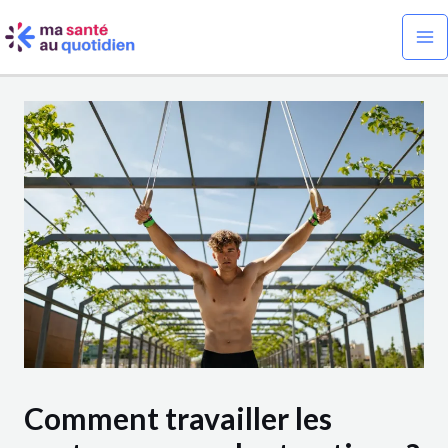
Aller
Navigation
Ma
au
des
Me
contenu
articles
Comment travailler les