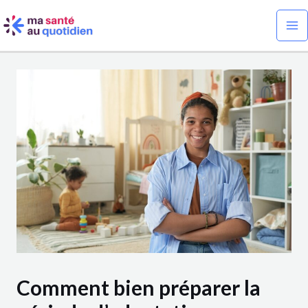
Aller
Navigation
Ma
au
des
Me
contenu
articles
Comment bien préparer la