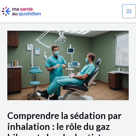
Aller
Navigation
Ma
au
des
Me
contenu
articles
Comprendre la sédation par
inhalation : le rôle du gaz