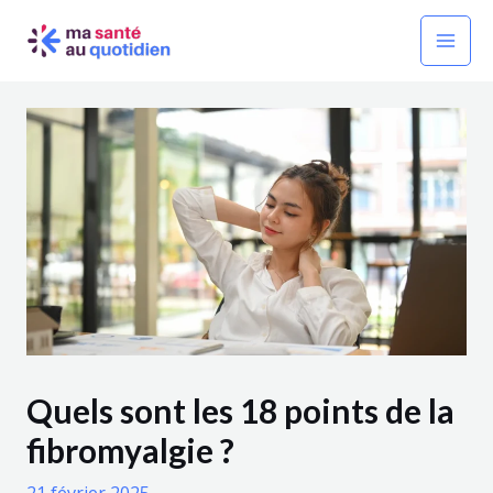
Aller
Navigation
Mai
au
des
Men
contenu
articles
Quels sont les 18 points de la
fibromyalgie ?