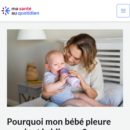
Aller
Navigation
Ma
au
des
Me
contenu
articles
Pourquoi mon bébé pleure