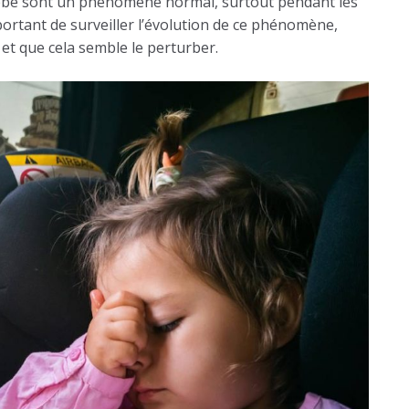
bébé sont un phénomène normal, surtout pendant les
portant de surveiller l’évolution de ce phénomène,
et que cela semble le perturber.