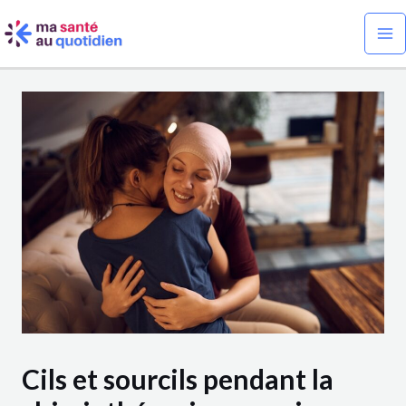
Aller
Navigation
Ma
au
des
Me
contenu
articles
Cils et sourcils pendant la