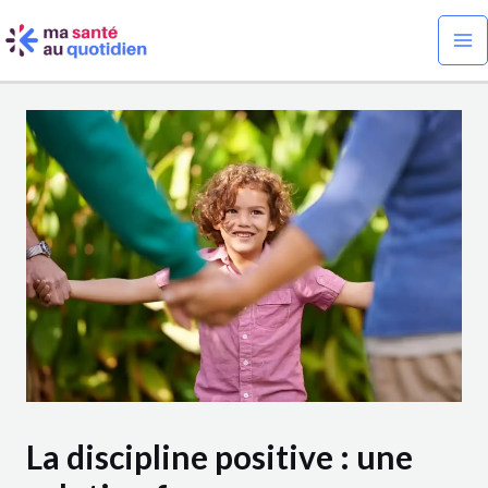
Aller
Navigation
Ma
au
des
Me
contenu
articles
La discipline positive : une