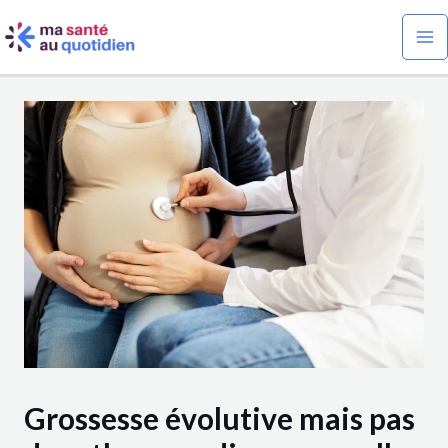
Aller
Navigation
Ma
au
des
Me
contenu
articles
Grossesse évolutive mais pas