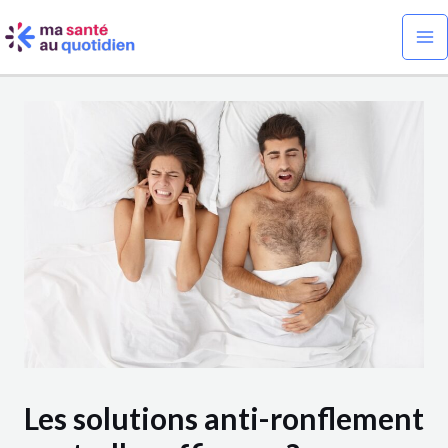
Aller
Navigation
Ma
au
des
Me
contenu
articles
Les solutions anti-ronflement