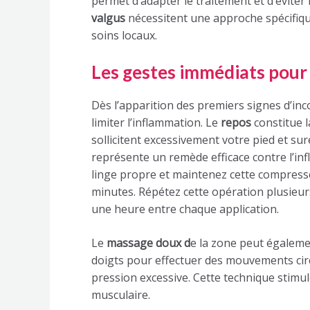
permet d’adapter le traitement et d’éviter
valgus
nécessitent une approche spécifiqu
soins locaux.
Les gestes immédiats pour 
Dès l’apparition des premiers signes d’inc
limiter l’inflammation. Le
repos
constitue l
sollicitent excessivement votre pied et sur
représente un remède efficace contre l’i
linge propre et maintenez cette compress
minutes. Répétez cette opération plusieur
une heure entre chaque application.
Le
massage doux d
e la zone peut égaleme
doigts pour effectuer des mouvements circu
pression excessive. Cette technique stimule
musculaire.