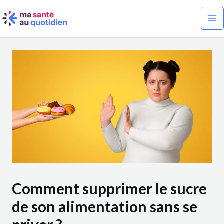
Aller
Navigation
Ma
au
des
Me
contenu
articles
Comment supprimer le sucre
de son alimentation sans se