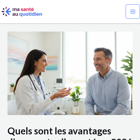
Aller
Navigation
Ma
au
des
Me
contenu
articles
Quels sont les avantages