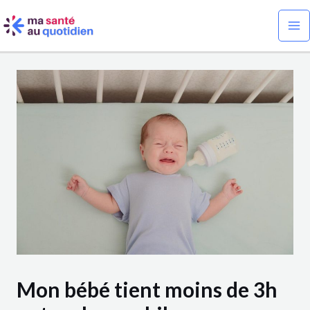
Aller
Navigation
Ma
au
des
Me
contenu
articles
Mon bébé tient moins de 3h