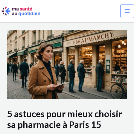
Aller
Navigation
Ma
au
des
Me
contenu
articles
5 astuces pour mieux choisir
sa pharmacie à Paris 15