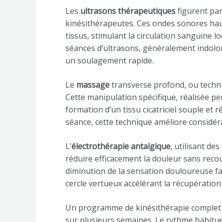
Les
ultrasons thérapeutiques
figurent pa
kinésithérapeutes. Ces ondes sonores ha
tissus, stimulant la circulation sanguine lo
séances d’ultrasons, généralement indolo
un soulagement rapide.
Le
massage
transverse profond, ou techniq
Cette manipulation spécifique, réalisée pe
formation d’un tissu cicatriciel souple et 
séance, cette technique améliore considér
L’
électrothérapie antalgique
, utilisant d
réduire efficacement la douleur sans rec
diminution de la sensation douloureuse faci
cercle vertueux accélérant la récupération
Un programme de kinésithérapie complet
sur plusieurs semaines. Le rythme habitu