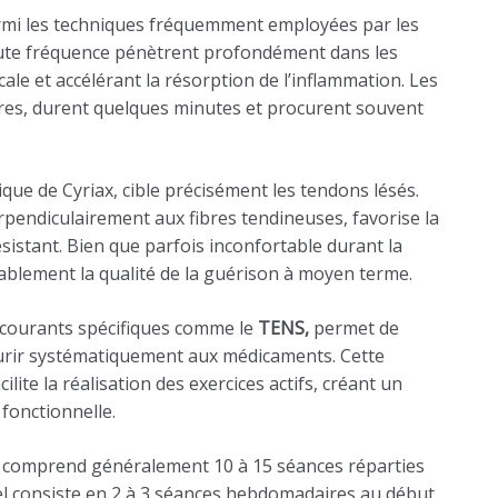
rmi les techniques fréquemment employées par les
ute fréquence pénètrent profondément dans les
cale et accélérant la résorption de l’inflammation. Les
res, durent quelques minutes et procurent souvent
ue de Cyriax, cible précisément les tendons lésés.
rpendiculairement aux fibres tendineuses, favorise la
résistant. Bien que parfois inconfortable durant la
ablement la qualité de la guérison à moyen terme.
es courants spécifiques comme le
TENS,
permet de
ourir systématiquement aux médicaments. Cette
lite la réalisation des exercices actifs, créant un
 fonctionnelle.
 comprend généralement 10 à 15 séances réparties
el consiste en 2 à 3 séances hebdomadaires au début,