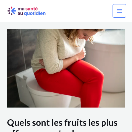
Aller
Navigation
Mai
au
des
Men
contenu
articles
Quels sont les fruits les plus