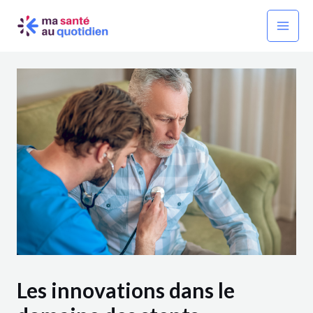
Aller
Navigation
Mai
au
des
Men
contenu
articles
Les innovations dans le