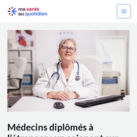
Aller
Navigation
Mai
au
des
Men
contenu
articles
Médecins diplômés à