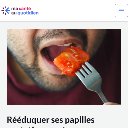
Aller
Navigation
Ma
au
des
Me
contenu
articles
Rééduquer ses papilles