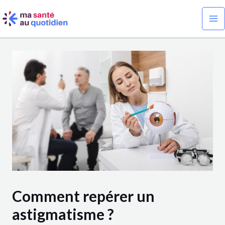
Aller
Navigation
Ma
au
des
Me
contenu
articles
Comment repérer un
astigmatisme ?