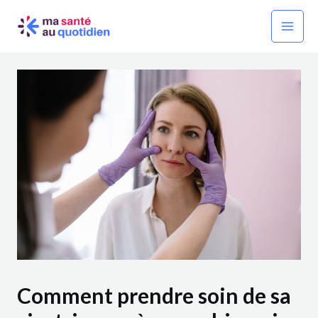
Aller
Navigation
Mai
au
des
Men
contenu
articles
Comment prendre soin de sa